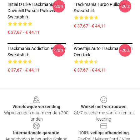
Initial D Like Trackmania -
Trackmania Turbo Pullover
-20%
-20%
Downhill Pursuit Pullover
Sweatshirt
Sweatshirt
€ 37,67 - € 44,11
€ 37,67 - € 44,11
Trackmania Addiction Pullover
Woestijn Auto Trackmania Trui
-20%
-20%
Sweatshirt
Overtrek
€ 37,67 - € 44,11
€ 37,67 - € 44,11
Footer
Wereldwijde verzending
Winkel met vertrouwen
Wij verzenden naar meer dan 200
24/7 beschermd van klikken tot
landen
levering
Internationale garantie
100% veilige afhandeling
Aangeboden in het gebruiksland
PayPal / MasterCard / Visa