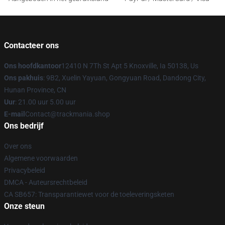
Contacteer ons
Ons hoofdkantoor
12410 N 7Th St Apt 5 Knoxville, Ia 50138, Us
Ons pakhuis
: 9B2, Xuelin Yayuan, Gongyuan Road, Dandong City,
Hunan Province, CN
Uur
: 21.00 uur 5.00 uur
E-mail
Contact@trackmania.shop
Ons bedrijf
Over ons
Algemene voorwaarden
Privacybeleid
DMCA - Auteursrechtbeleid
CA SB657: Transparantiewet voor de toeleveringsketen
Onze steun