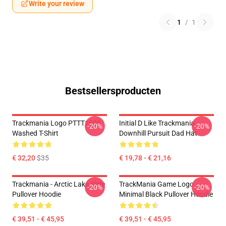
Write your review
1
/
1
Bestsellersproducten
Trackmania Logo PTTT1505
Initial D Like Trackmania -
-20%
-20%
Washed T-Shirt
Downhill Pursuit Dad Hat
€ 32,20
$35
€ 19,78 - € 21,16
Trackmania - Arctic Lake Slide
TrackMania Game Logo
-20%
-20%
Pullover Hoodie
Minimal Black Pullover Hoodie
€ 39,51 - € 45,95
€ 39,51 - € 45,95