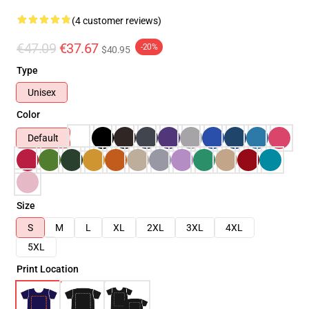
(4 customer reviews)
€47.09
€37.67
-20%
$40.95
Type
Unisex
Color
Default
Size
S
M
L
XL
2XL
3XL
4XL
5XL
Print Location