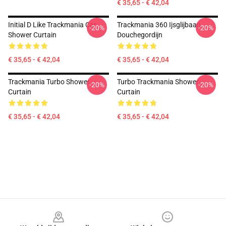
€ 35,65 - € 42,04
Initial D Like Trackmania Car
Trackmania 360 Ijsglijbaan
-20%
-20%
Shower Curtain
Douchegordijn
€ 35,65 - € 42,04
€ 35,65 - € 42,04
Trackmania Turbo Shower
Turbo Trackmania Shower
-20%
-20%
Curtain
Curtain
€ 35,65 - € 42,04
€ 35,65 - € 42,04
Footer