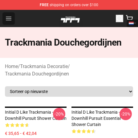
FREE
shipping on orders over $100
Trackmania Store - Official Trackmania Merchandise Sh
Open menu
Trackmania Douchegordijnen
Home
/
Trackmania Decoratie
/
Trackmania Douchegordijnen
Initial D Like Trackmania -
Initial D Like Trackmania -
-20%
-20%
Downhill Pursuit Shower Curtain
Downhill Pursuit Essential
Shower Curtain
€ 35,65 - € 42,04