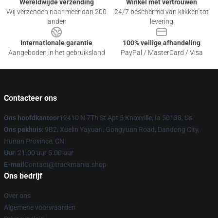
Wereldwijde verzending
Winkel met vertrouwen
Wij verzenden naar meer dan 200
24/7 beschermd van klikken tot
landen
levering
Internationale garantie
100% veilige afhandeling
Aangeboden in het gebruiksland
PayPal / MasterCard / Visa
Contacteer ons
Ons hoofdkantoor
12410 N 7Th St Apt 5 Knoxville, Ia 50138, Us
Ons pakhuis
: 9B2, Xuelin Yayuan, Gongyuan Road, Dandong City,
Hunan Province, CN
Uur
: 21.00 uur 5.00 uur
E-mail
Contact@trackmania.shop
Ons bedrijf
Over ons
Algemene voorwaarden