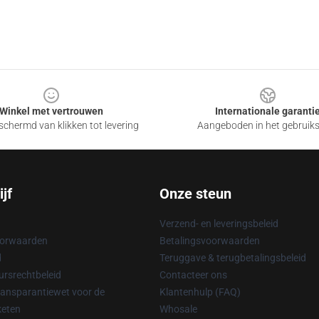
Winkel met vertrouwen
Internationale garanti
chermd van klikken tot levering
Aangeboden in het gebruik
jf
Onze steun
Verzend- en leveringsbeleid
oorwaarden
Betalingsvoorwaarden
d
Teruggave & terugbetalingsbeleid
rsrechtbeleid
Contacteer ons
ransparantiewet voor de
Klantenhulp (FAQ)
keten
Whosale