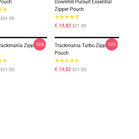
Pouch
Downhill Pursuit Essential
Zipper Pouch
$21.55
€ 19,82
$21.55
-20%
-20%
rackmania Zipper
Trackmania Turbo Zipper
Pouch
€ 19,82
$21.55
$21.55