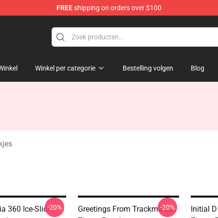
FREE
shipping on orders over $100
Shop
Winkel
Winkel per categorie
Bestelling volgen
Blog
kjes
-20%
-20%
a 360 Ice-Slide
Greetings From Trackmania
Initial 