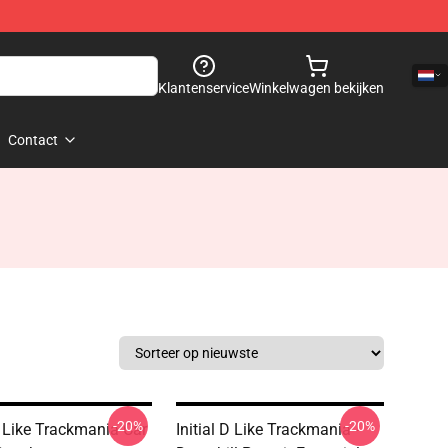
Klantenservice
Winkelwagen bekijken
Contact
-20%
-20%
D Like Trackmania Car
Initial D Like Trackmania -