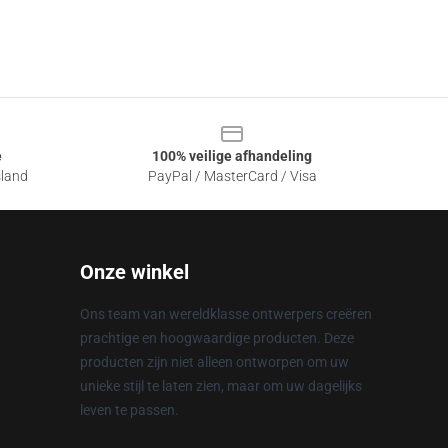
e
100% veilige afhandeling
sland
PayPal / MasterCard / Visa
Onze winkel
Ons team van wereldklasse ontwerpers creëren
prachtige en hoogwaardige producten. Deze
producten zijn niet alleen ontworpen om uw
unieke stijl te laten zien, maar om uw dagelijks
leven te passen.