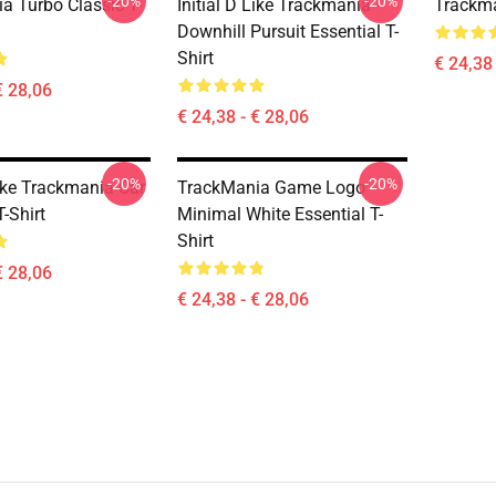
-20%
-20%
a Turbo Classic T-
Initial D Like Trackmania -
Trackma
Downhill Pursuit Essential T-
Shirt
€ 24,38 
€ 28,06
€ 24,38 - € 28,06
-20%
-20%
Like Trackmania Car
TrackMania Game Logo
T-Shirt
Minimal White Essential T-
Shirt
€ 28,06
€ 24,38 - € 28,06