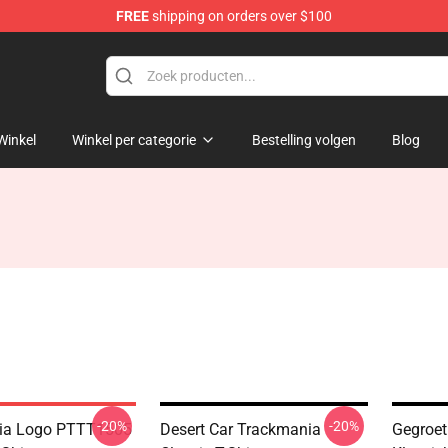
FREE
shipping on orders over $100
Shop
Winkel
Winkel per categorie
Bestelling volgen
Blog
-20%
-20%
ia Logo PTTT1505
Desert Car Trackmania
Gegroet