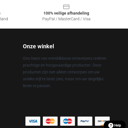
e
100% veilige afhandeling
sland
PayPal / MasterCard / Visa
Onze winkel
Ons team van wereldklasse ontwerpers creëren
prachtige en hoogwaardige producten. Deze
producten zijn niet alleen ontworpen om uw
unieke stijl te laten zien, maar om uw dagelijks
leven te passen.
Help