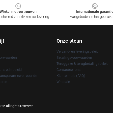
Winkel met vertrouwen
Internationale garanti
chermd van klikken tot levering
Aangeboden in het gebruik
jf
Onze steun
Verzend- en leveringsbeleid
oorwaarden
Betalingsvoorwaarden
d
Teruggave & terugbetalingsbeleid
rsrechtbeleid
Contacteer ons
ransparantiewet voor de
Klantenhulp (FAQ)
keten
Whosale
26 all rights reserved