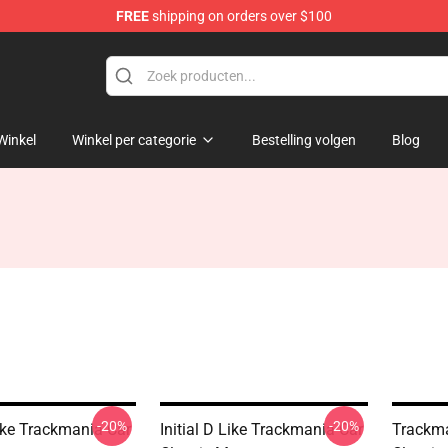
FREE
shipping on orders over $100
Shop
Winkel
Winkel per categorie
Bestelling volgen
Blog
-20%
-20%
Like Trackmania Car
Initial D Like Trackmania Car
Trackma