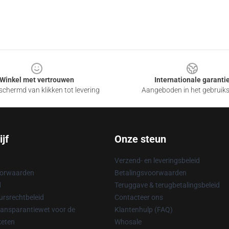
Winkel met vertrouwen
Internationale garanti
chermd van klikken tot levering
Aangeboden in het gebruik
jf
Onze steun
Verzend- en leveringsbeleid
oorwaarden
Betalingsvoorwaarden
d
Teruggave & terugbetalingsbeleid
rsrechtbeleid
Contacteer ons
ransparantiewet voor de
Klantenhulp (FAQ)
keten
Whosale