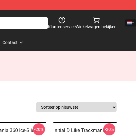
Klantenservice
Winkelwagen bekijken
Contact
-20%
-20%
nia 360 Ice-Slide
Initial D Like Trackmania -