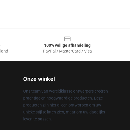
e
100% veilige afhandeling
sland
PayPal / MasterCard / Visa
Onze winkel
Ons team van wereldklasse ontwerpers creëren
prachtige en hoogwaardige producten. Deze
producten zijn niet alleen ontworpen om uw
unieke stijl te laten zien, maar om uw dagelijks
leven te passen.