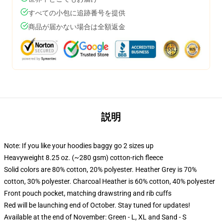
すべての小包に追跡番号を提供
商品が届かない場合は全額返金
説明
Note: If you like your hoodies baggy go 2 sizes up
Heavyweight 8.25 oz. (~280 gsm) cotton-rich fleece
Solid colors are 80% cotton, 20% polyester. Heather Grey is 70%
cotton, 30% polyester. Charcoal Heather is 60% cotton, 40% polyester
Front pouch pocket, matching drawstring and rib cuffs
Red will be launching end of October. Stay tuned for updates!
Available at the end of November: Green - L, XL and Sand - S