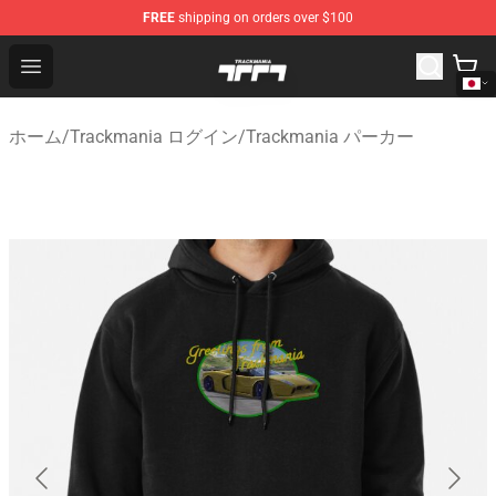
FREE
shipping on orders over $100
Trackmania Store - Official Trackmania Merchandise Sh
Open menu
ホーム
/
Trackmania ログイン
/
Trackmania パーカー