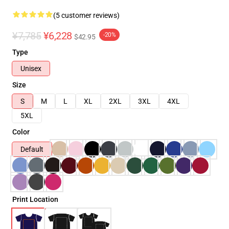
(5 customer reviews)
¥7,785
¥6,228
-20%
$42.95
Type
Unisex
Size
S
M
L
XL
2XL
3XL
4XL
5XL
Color
Default
Print Location