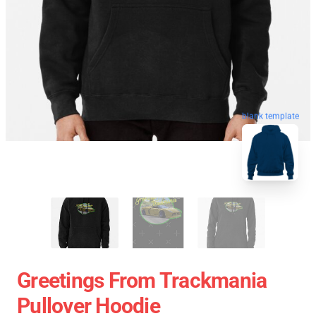
blank template
Greetings From Trackmania
Pullover Hoodie