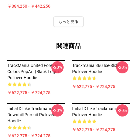
￥384,250 - ￥442,250
もっと見る
関連商品
TrackMania United Forever
Trackmania 360 Ice-Slide
-20%
-20%
Colors PopArt (Black Logo)
Pullover Hoodie
Pullover Hoodie
￥622,775 - ￥724,275
￥622,775 - ￥724,275
Initial D Like Trackmania -
Initial D Like Trackmania Car
-20%
-20%
Downhill Pursuit Pullover
Pullover Hoodie
Hoodie
￥622,775 - ￥724,275
￥622,775 - ￥724,275