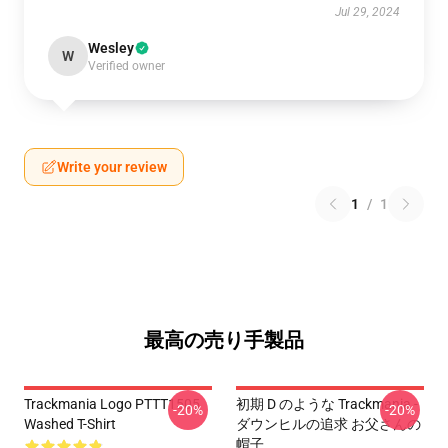
Jul 29, 2024
Wesley
W
Verified owner
Write your review
1
/
1
最高の売り手製品
Trackmania Logo PTTT1505
初期 D のような Trackmania -
-20%
-20%
Washed T-Shirt
ダウンヒルの追求 お父さんの
帽子