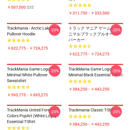
￥507,500
$35
￥311,750 - ￥333,500
Trackmania - Arctic Lake Slide
トラック マニア ゲームロゴミ
-20%
-20%
Pullover Hoodie
ニマルブラックプルオーバー
パーカー
￥622,775 - ￥724,275
￥622,775 - ￥724,275
TrackMania Game Logo
TrackMania Game Logo
-20%
-20%
Minimal White Pullover
Minimal Black Essential T-Shirt
Sweatshirt
￥384,250 - ￥442,250
￥593,775 - ￥695,275
TrackMania United Forever
Trackmania Classic T-Shirt
-20%
-20%
Colors PopArt (White Logo)
Essential T-Shirt
￥384,250 - ￥442,250