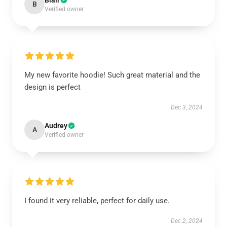
Blair
B
Verified owner
My new favorite hoodie! Such great material and the
design is perfect
Dec 3, 2024
Audrey
A
Verified owner
I found it very reliable, perfect for daily use.
Dec 2, 2024