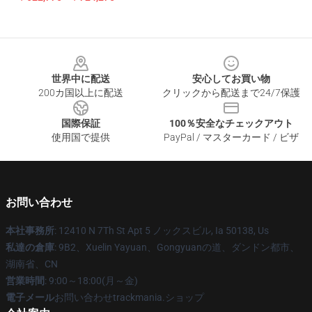
Footer
世界中に配送
安心してお買い物
200カ国以上に配送
クリックから配送まで24/7保護
国際保証
100％安全なチェックアウト
使用国で提供
PayPal / マスターカード / ビザ
お問い合わせ
本社事務所
: 12410 N 7Th St Apt 5 ノックスビル, Ia 50138, Us
私達の倉庫
: 9B2、Xuelin Yayuan、Gongyuanの道、ダンドン都市、
湖南省、CN
営業時間
: 9:00～18:00(月～金)
電子メール
お問い合わせtrackmania.ショップ