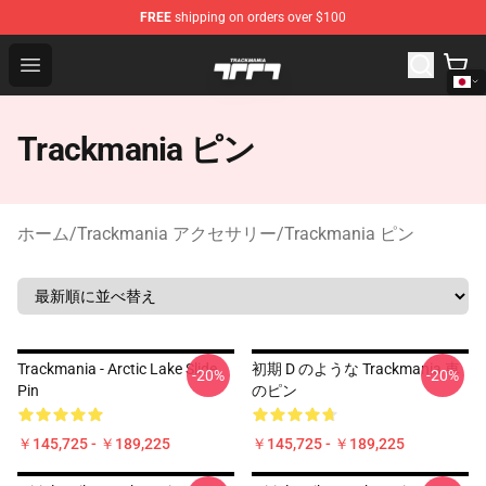
FREE
shipping on orders over $100
Trackmania Store - Official Trackmania Merchandise Sh
Open menu
Trackmania ピン
ホーム
/
Trackmania アクセサリー
/
Trackmania ピン
Trackmania - Arctic Lake Slide
初期 D のような Trackmania 車
-20%
-20%
Pin
のピン
￥145,725 - ￥189,225
￥145,725 - ￥189,225