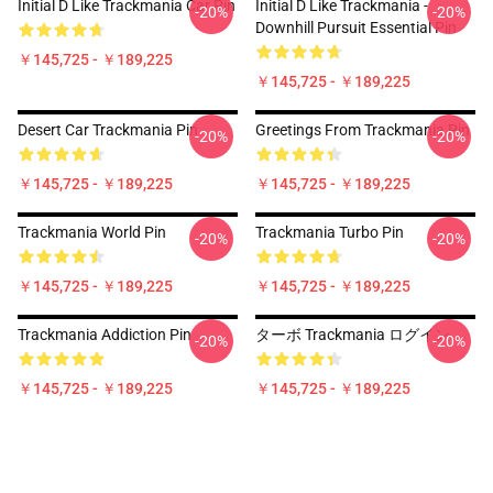
Initial D Like Trackmania Car Pin
Initial D Like Trackmania -
-20%
-20%
Downhill Pursuit Essential Pin
￥145,725 - ￥189,225
￥145,725 - ￥189,225
Desert Car Trackmania Pin
Greetings From Trackmania Pin
-20%
-20%
￥145,725 - ￥189,225
￥145,725 - ￥189,225
Trackmania World Pin
Trackmania Turbo Pin
-20%
-20%
￥145,725 - ￥189,225
￥145,725 - ￥189,225
Trackmania Addiction Pin
ターボ Trackmania ログイン
-20%
-20%
￥145,725 - ￥189,225
￥145,725 - ￥189,225