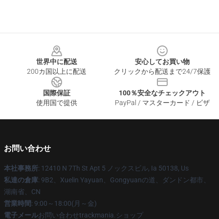
Footer
世界中に配送
安心してお買い物
200カ国以上に配送
クリックから配送まで24/7保護
国際保証
100％安全なチェックアウト
使用国で提供
PayPal / マスターカード / ビザ
お問い合わせ
本社事務所
: 12410 N 7Th St Apt 5 ノックスビル, Ia 50138, Us
私達の倉庫
: 9B2、Xuelin Yayuan、Gongyuanの道、ダンドン都市、
湖南省、CN
営業時間
: 9:00～18:00(月～金)
電子メール
お問い合わせtrackmania.ショップ