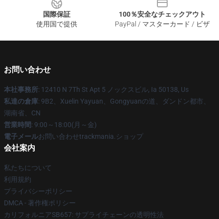
国際保証
100％安全なチェックアウト
使用国で提供
PayPal / マスターカード / ビザ
お問い合わせ
本社事務所
: 12410 N 7Th St Apt 5 ノックスビル, Ia 50138, Us
私達の倉庫
: 9B2、Xuelin Yayuan、Gongyuanの道、ダンドン都市、
湖南省、CN
営業時間
: 9:00～18:00(月～金)
電子メール
お問い合わせtrackmania.ショップ
会社案内
私たちについて
利用規約
プライバシーポリシー
DMCA - 著作権ポリシー
カリフォルニアSB657: サプライチェーンの透明性法