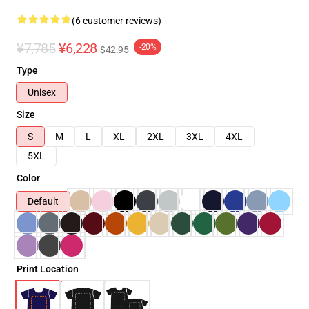
(6 customer reviews)
¥7,785
¥6,228
-20%
$42.95
Type
Unisex
Size
S
M
L
XL
2XL
3XL
4XL
5XL
Color
Default
Print Location