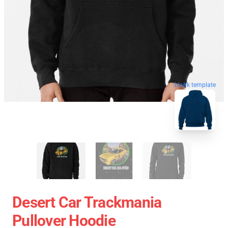
blank template
Desert Car Trackmania
Pullover Hoodie