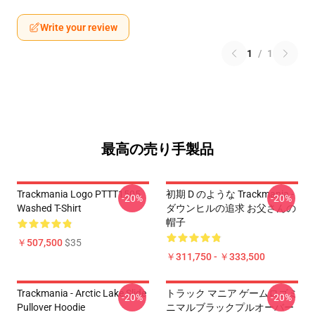
Write your review
1
/
1
最高の売り手製品
Trackmania Logo PTTT1505
初期 D のような Trackmania -
-20%
-20%
Washed T-Shirt
ダウンヒルの追求 お父さんの
帽子
￥507,500
$35
￥311,750 - ￥333,500
Trackmania - Arctic Lake Slide
トラック マニア ゲームロゴミ
-20%
-20%
Pullover Hoodie
ニマルブラックプルオーバー