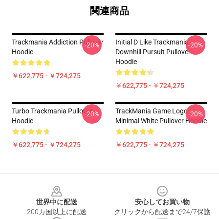
関連商品
Trackmania Addiction Pullover
Initial D Like Trackmania -
-20%
-20%
Hoodie
Downhill Pursuit Pullover
Hoodie
￥622,775 - ￥724,275
￥622,775 - ￥724,275
Turbo Trackmania Pullover
TrackMania Game Logo
-20%
-20%
Hoodie
Minimal White Pullover Hoodie
￥622,775 - ￥724,275
￥622,775 - ￥724,275
Footer
世界中に配送
安心してお買い物
200カ国以上に配送
クリックから配送まで24/7保護