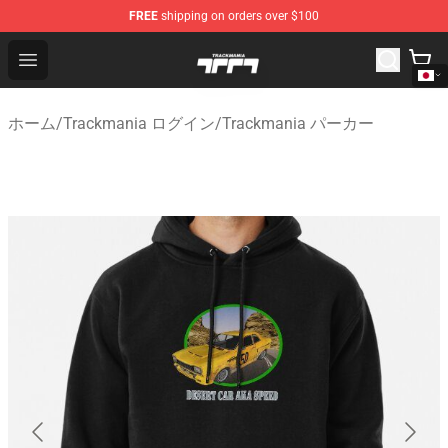
FREE
shipping on orders over $100
Trackmania Store - Official Trackmania Merchandise Sh
Open menu
ホーム
/
Trackmania ログイン
/
Trackmania パーカー