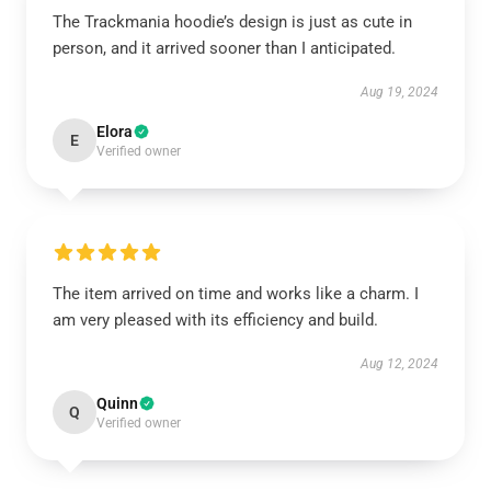
The Trackmania hoodie’s design is just as cute in
person, and it arrived sooner than I anticipated.
Aug 19, 2024
Elora
E
Verified owner
The item arrived on time and works like a charm. I
am very pleased with its efficiency and build.
Aug 12, 2024
Quinn
Q
Verified owner