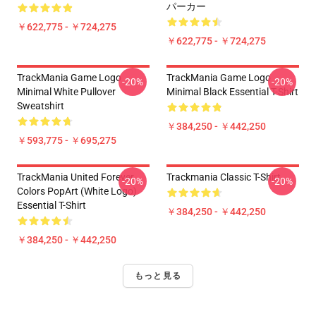
パーカー
￥622,775 - ￥724,275
￥622,775 - ￥724,275
TrackMania Game Logo
TrackMania Game Logo
-20%
-20%
Minimal White Pullover
Minimal Black Essential T-Shirt
Sweatshirt
￥384,250 - ￥442,250
￥593,775 - ￥695,275
TrackMania United Forever
Trackmania Classic T-Shirt
-20%
-20%
Colors PopArt (White Logo)
Essential T-Shirt
￥384,250 - ￥442,250
￥384,250 - ￥442,250
もっと見る