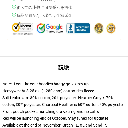
すべての小包に追跡番号を提供
商品が届かない場合は全額返金
説明
Note: If you like your hoodies baggy go 2 sizes up
Heavyweight 8.25 oz. (~280 gsm) cotton-rich fleece
Solid colors are 80% cotton, 20% polyester. Heather Grey is 70%
cotton, 30% polyester. Charcoal Heather is 60% cotton, 40% polyester
Front pouch pocket, matching drawstring and rib cuffs
Red will be launching end of October. Stay tuned for updates!
Available at the end of November: Green - L, XL and Sand - S