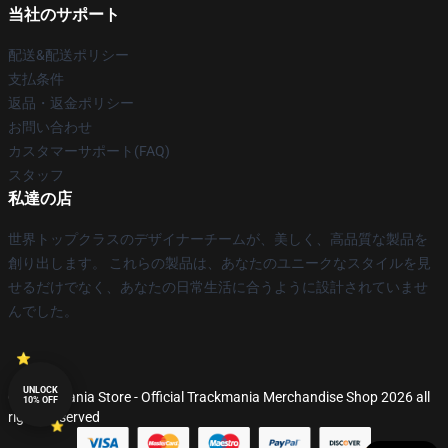
当社のサポート
配送&配送ポリシー
支払条件
返品・返金ポリシー
お問い合わせ
カスタマーサポート(FAQ)
スタッフ
私達の店
世界トップクラスのデザイナーチームが、美しく、高品質な製品を
創り出します。 これらの製品は、あなたのユニークなスタイルを見
せるだけでなく、あなたの日常生活に合うように設計されていませ
んでした。
UNLOCK
© Trackmania Store - Official Trackmania Merchandise Shop 2026 all
10% OFF
rights reserved