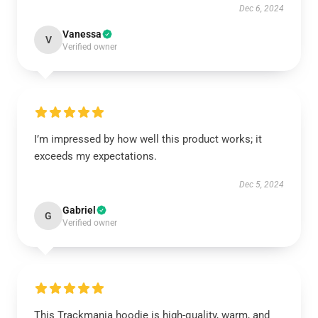
Dec 6, 2024
Vanessa
V
Verified owner
I’m impressed by how well this product works; it
exceeds my expectations.
Dec 5, 2024
Gabriel
G
Verified owner
This Trackmania hoodie is high-quality, warm, and