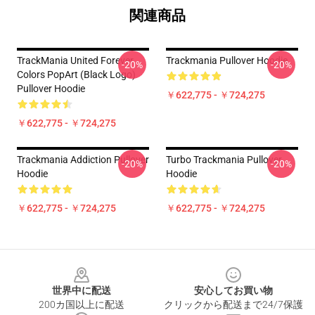
関連商品
TrackMania United Forever
Trackmania Pullover Hoodie
-20%
-20%
Colors PopArt (Black Logo)
Pullover Hoodie
￥622,775 - ￥724,275
￥622,775 - ￥724,275
Trackmania Addiction Pullover
Turbo Trackmania Pullover
-20%
-20%
Hoodie
Hoodie
￥622,775 - ￥724,275
￥622,775 - ￥724,275
Footer
世界中に配送
安心してお買い物
200カ国以上に配送
クリックから配送まで24/7保護