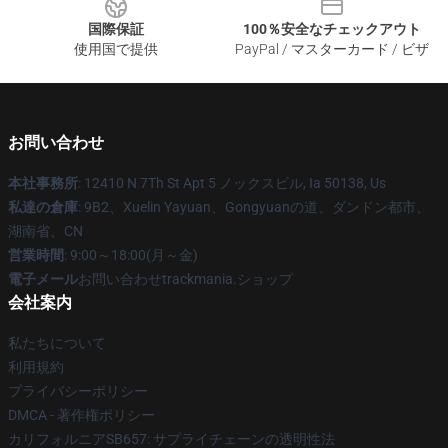
国際保証
100％安全なチェックアウト
使用国で提供
PayPal / マスターカード / ビザ
お問い合わせ
本社事務所
: 12410 N 7Th St Apt 5 ノックスビル, Ia 50138, Us
私達の倉庫
: 9B2、Xuelin Yayuan、Gongyuanの道、ダンドン都市、
湖南省、CN
営業時間
: 9:00～18:00(月～金)
電子メール
お問い合わせtrackmania.ショップ
会社案内
私たちについて
利用規約
プライバシーポリシー
DMCA - 著作権ポリシー
カリフォルニアSB657: サプライチェーンの透明性法