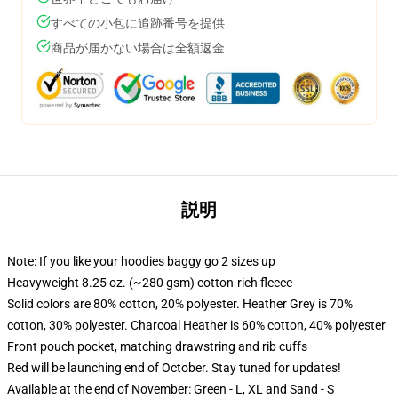
すべての小包に追跡番号を提供
商品が届かない場合は全額返金
説明
Note: If you like your hoodies baggy go 2 sizes up
Heavyweight 8.25 oz. (~280 gsm) cotton-rich fleece
Solid colors are 80% cotton, 20% polyester. Heather Grey is 70%
cotton, 30% polyester. Charcoal Heather is 60% cotton, 40% polyester
Front pouch pocket, matching drawstring and rib cuffs
Red will be launching end of October. Stay tuned for updates!
Available at the end of November: Green - L, XL and Sand - S