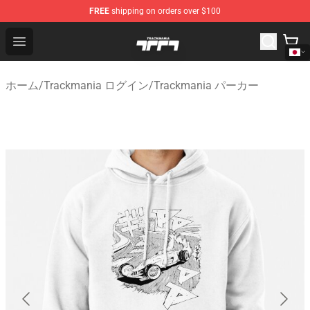
FREE
shipping on orders over $100
Trackmania Store - Official Trackmania Merchandise Sh
Open menu
ホーム
/
Trackmania ログイン
/
Trackmania パーカー