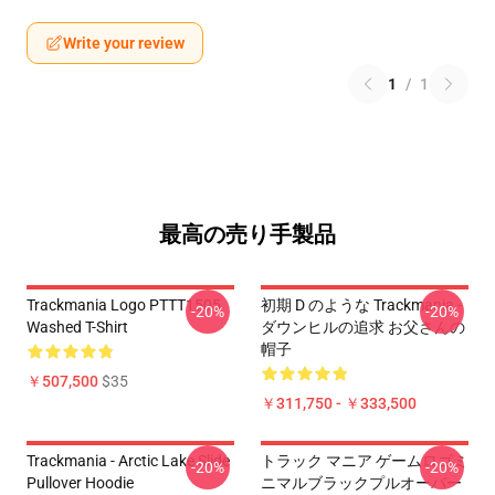
Write your review
1
/
1
最高の売り手製品
Trackmania Logo PTTT1505
初期 D のような Trackmania -
-20%
-20%
Washed T-Shirt
ダウンヒルの追求 お父さんの
帽子
￥507,500
$35
￥311,750 - ￥333,500
Trackmania - Arctic Lake Slide
トラック マニア ゲームロゴミ
-20%
-20%
Pullover Hoodie
ニマルブラックプルオーバー