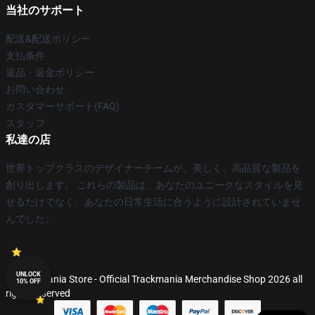
当社のサポート
配送&配送ポリシー
支払条件
返品・返金ポリシー
お問い合わせ
カスタマーサポート(FAQ)
スタッフ
私達の店
世界トップクラスのデザイナーチームが、美しく、高品質な製品を
創り出します。 これらの製品は、あなたのユニークなスタイルを見
せるだけでなく、あなたの日常生活に合うように設計されていませ
んでした。
UNLOCK
© Trackmania Store - Official Trackmania Merchandise Shop 2026 all
10% OFF
rights reserved