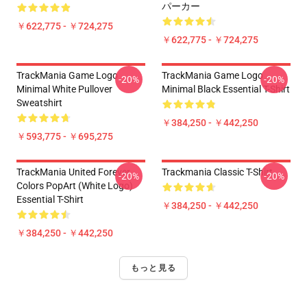
パーカー
￥622,775 - ￥724,275
￥622,775 - ￥724,275
TrackMania Game Logo
TrackMania Game Logo
-20%
-20%
Minimal White Pullover
Minimal Black Essential T-Shirt
Sweatshirt
￥384,250 - ￥442,250
￥593,775 - ￥695,275
TrackMania United Forever
Trackmania Classic T-Shirt
-20%
-20%
Colors PopArt (White Logo)
Essential T-Shirt
￥384,250 - ￥442,250
￥384,250 - ￥442,250
もっと見る