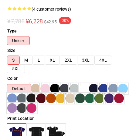
(4 customer reviews)
¥7,785
¥6,228
-20%
$42.95
Type
Unisex
Size
S
M
L
XL
2XL
3XL
4XL
5XL
Color
Default
Print Location