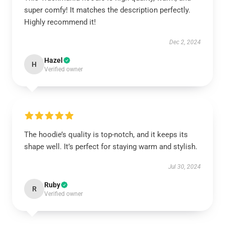
super comfy! It matches the description perfectly.
Highly recommend it!
Dec 2, 2024
Hazel
H
Verified owner
The hoodie’s quality is top-notch, and it keeps its
shape well. It’s perfect for staying warm and stylish.
Jul 30, 2024
Ruby
R
Verified owner