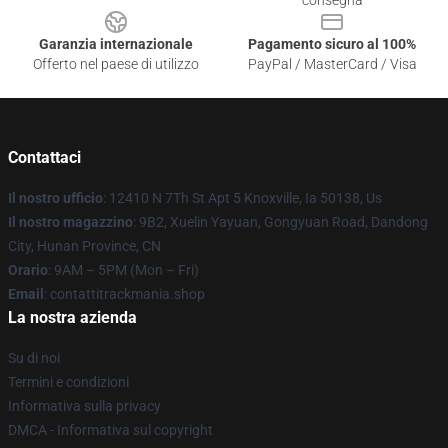
consegna
Garanzia internazionale
Pagamento sicuro al 100%
Offerto nel paese di utilizzo
PayPal / MasterCard / Visa
Contattaci
Il nostro ufficio
: 12410 N 7Th St Apt 5 Knoxville, Ia 50138, Us
Il nostro magazzino
: 9B2, Xuelin Yayuan, Gongyuan Road, Dandong
City, Hunan Province, CN
Orario
: 9AM – 5PM (Mon – Fri)
Email
: contattitrackmania.shop
La nostra azienda
Su di noi
Termini e condizioni
Informativa sulla privacy
DMCA - Informativa sul copyright