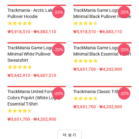
Trackmania - Arctic Lake Slide
TrackMania Game Logo
-20%
-20%
Pullover Hoodie
Minimal Black Pullover Hoodie
₩5,918,510 - ₩6,883,110
₩5,918,510 - ₩6,883,110
TrackMania Game Logo
TrackMania Game Logo
-20%
-20%
Minimal White Pullover
Minimal Black Essential T-Shirt
Sweatshirt
₩3,651,700 - ₩4,202,900
₩5,642,910 - ₩6,607,510
TrackMania United Forever
Trackmania Classic T-Shirt
-20%
-20%
Colors PopArt (White Logo)
Essential T-Shirt
₩3,651,700 - ₩4,202,900
₩3,651,700 - ₩4,202,900
더 보기