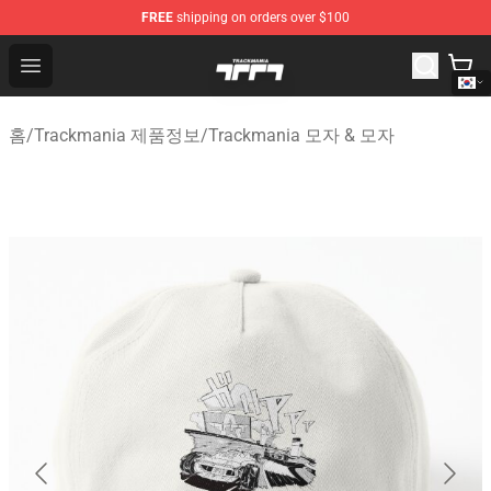
FREE
shipping on orders over $100
Trackmania Store - Official Trackmania Merchandise Sh
Open menu
홈
/
Trackmania 제품정보
/
Trackmania 모자 & 모자