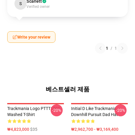
Scarlett
S
Verified owner
Write your review
1
/
1
베스트셀러 제품
Trackmania Logo PTTT1505
Initial D Like Trackmania -
-20%
-20%
Washed T-Shirt
Downhill Pursuit Dad Hat
₩4,823,000
$35
₩2,962,700 - ₩3,169,400