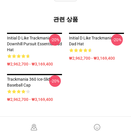
관련 상품
Initial D Like Trackmania -
Initial D Like Trackmania Car
-20%
-20%
Downhill Pursuit Essential Dad
Dad Hat
Hat
₩2,962,700 - ₩3,169,400
₩2,962,700 - ₩3,169,400
Trackmania 360 Ice-Slide
-20%
Baseball Cap
₩2,962,700 - ₩3,169,400
Footer