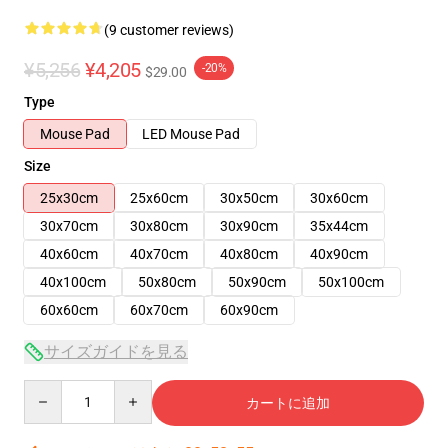
(9 customer reviews)
¥5,256
¥4,205
-20%
$29.00
Type
Mouse Pad
LED Mouse Pad
Size
25x30cm
25x60cm
30x50cm
30x60cm
30x70cm
30x80cm
30x90cm
35x44cm
40x60cm
40x70cm
40x80cm
40x90cm
40x100cm
50x80cm
50x90cm
50x100cm
60x60cm
60x70cm
60x90cm
サイズガイドを見る
Quantity
カートに追加