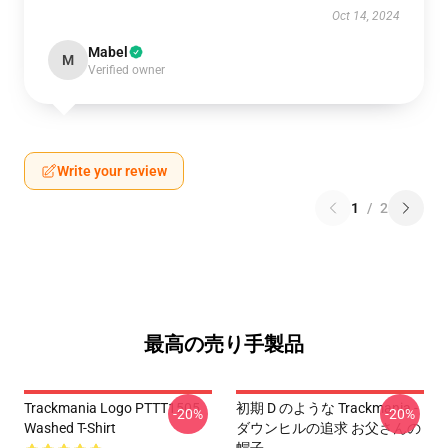
Oct 14, 2024
Mabel
M
Verified owner
Write your review
1
/
2
最高の売り手製品
Trackmania Logo PTTT1505
初期 D のような Trackmania -
-20%
-20%
Washed T-Shirt
ダウンヒルの追求 お父さんの