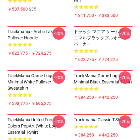
帽子
￥507,500
$35
￥311,750 - ￥333,500
Trackmania - Arctic Lake Slide
トラック マニア ゲームロゴミ
-20%
-20%
Pullover Hoodie
ニマルブラックプルオーバー
パーカー
￥622,775 - ￥724,275
￥622,775 - ￥724,275
TrackMania Game Logo
TrackMania Game Logo
-20%
-20%
Minimal White Pullover
Minimal Black Essential T-Shirt
Sweatshirt
￥384,250 - ￥442,250
￥593,775 - ￥695,275
TrackMania United Forever
Trackmania Classic T-Shirt
-20%
-20%
Colors PopArt (White Logo)
Essential T-Shirt
￥384,250 - ￥442,250