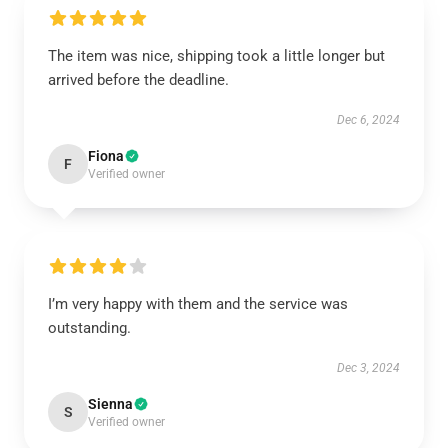
The item was nice, shipping took a little longer but
arrived before the deadline.
Dec 6, 2024
Fiona
F
Verified owner
I’m very happy with them and the service was
outstanding.
Dec 3, 2024
Sienna
S
Verified owner