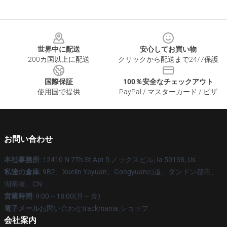
Footer
世界中に配送
安心してお買い物
200カ国以上に配送
クリックから配送まで24/7保護
国際保証
100％安全なチェックアウト
使用国で提供
PayPal / マスターカード / ビザ
お問い合わせ
本社事務所
: 12410 N 7Th St Apt 5 ノックスビル, Ia 50138, Us
私達の倉庫
: 9B2、Xuelin Yayuan、Gongyuanの道、ダンドン都市、
湖南省、CN
営業時間
: 9:00～18:00(月～金)
電子メール
お問い合わせtrackmania.ショップ
会社案内