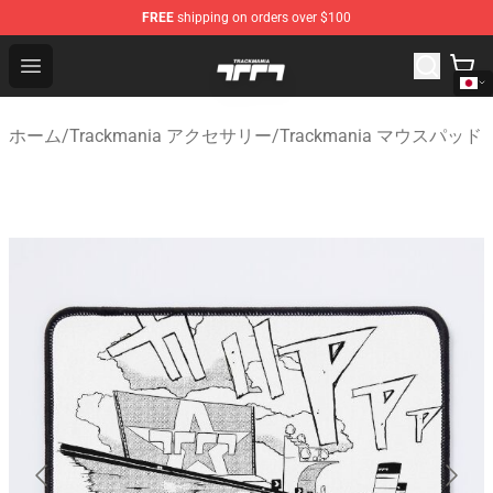
FREE
shipping on orders over $100
Trackmania Store - Official Trackmania Merchandise Sh
Open menu
ホーム
/
Trackmania アクセサリー
/
Trackmania マウスパッド