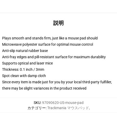
説明
Plays smooth and stands firm, just like a mouse pad should
Microweave polyester surface for optimal mouse control
Anti-slip natural rubber base
Anti-fray edges and pill-resistant surface for maximum durability
Supports optical and laser mice
Thickness: 0.1 inch / 3mm
Spot clean with damp cloth
Since every item is made just for you by your local third-party fulfiller,
there may be slight variances in the product received
SKU
:
97090620-US-mouse-pad
カテゴリー
:
Trackmania マウスパッド
,