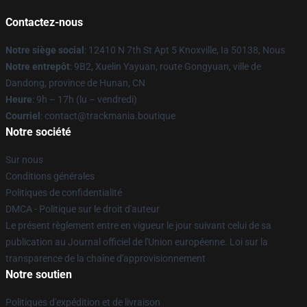
Contactez-nous
Notre siège social
: 12410 N 7th St Apt 5 Knoxville, Ia 50138, Nous
Notre entrepôt
: 9B2, Xuelin Yayuan, route Gongyuan, ville de
Dandong, province de Hunan, CN
Heure
: 9h – 17h (lu – vendredi)
Courriel
: contact@trackmania.boutique
Notre société
Sur nous
Conditions générales
Politiques de confidentialité
DMCA - Politique sur le droit d'auteur
Le présent règlement entre en vigueur le jour suivant celui de sa
publication au Journal officiel de l'Union européenne. Loi sur la
transparence de la chaîne d'approvisionnement
Notre soutien
Politiques d'expédition et de livraison