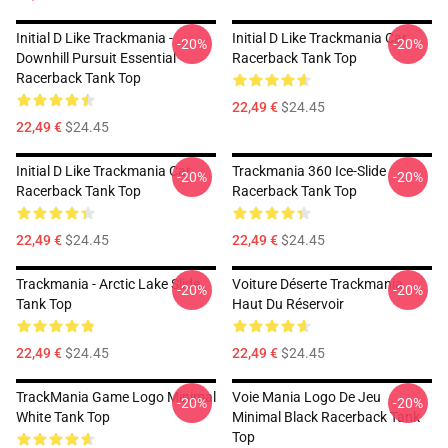
Initial D Like Trackmania -
Initial D Like Trackmania Car
-20%
-20%
Downhill Pursuit Essential
Racerback Tank Top
Racerback Tank Top
22,49 €
$24.45
22,49 €
$24.45
Initial D Like Trackmania Car
Trackmania 360 Ice-Slide
-20%
-20%
Racerback Tank Top
Racerback Tank Top
22,49 €
$24.45
22,49 €
$24.45
Trackmania - Arctic Lake Slide
Voiture Déserte Trackmania
-20%
-20%
Tank Top
Haut Du Réservoir
22,49 €
$24.45
22,49 €
$24.45
TrackMania Game Logo Minimal
Voie Mania Logo De Jeu
-20%
-20%
White Tank Top
Minimal Black Racerback Tank
Top