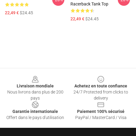
Racerback Tank Top
22,49 €
$24.45
22,49 €
$24.45
Footer
Livraison mondiale
Achetez en toute confiance
Nous livrons dans plus de 200
24/7 Protected from clicks to
pays
delivery
Garantie internationale
Paiement 100% sécurisé
Offert dans le pays d'utilisation
PayPal / MasterCard / Visa