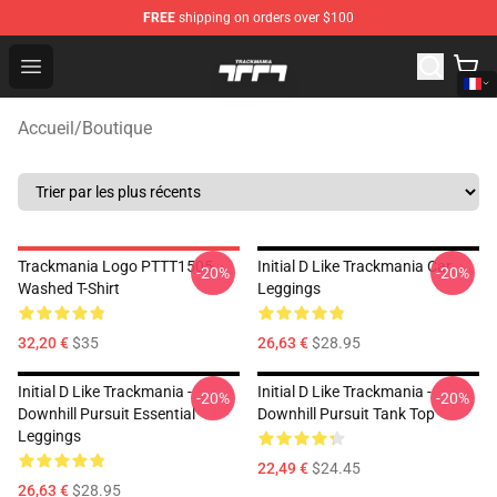
FREE
shipping on orders over $100
Trackmania Store - Official Trackmania Merchandise Sh
Open menu
Accueil
/
Boutique
Trackmania Logo PTTT1505
Initial D Like Trackmania Car
-20%
-20%
Washed T-Shirt
Leggings
32,20 €
$35
26,63 €
$28.95
Initial D Like Trackmania -
Initial D Like Trackmania -
-20%
-20%
Downhill Pursuit Essential
Downhill Pursuit Tank Top
Leggings
22,49 €
$24.45
26,63 €
$28.95