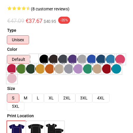
(8 customer reviews)
€47.09
€37.67
-20%
$40.95
Type
Unisex
Color
Default
Size
S
M
L
XL
2XL
3XL
4XL
5XL
Print Location