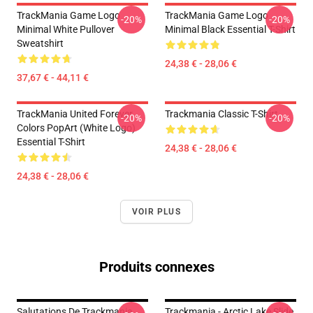
TrackMania Game Logo
TrackMania Game Logo
-20%
-20%
Minimal White Pullover
Minimal Black Essential T-Shirt
Sweatshirt
24,38 € - 28,06 €
37,67 € - 44,11 €
TrackMania United Forever
Trackmania Classic T-Shirt
-20%
-20%
Colors PopArt (White Logo)
Essential T-Shirt
24,38 € - 28,06 €
24,38 € - 28,06 €
VOIR PLUS
Produits connexes
Salutations De Trackmania
Trackmania - Arctic Lake Slide