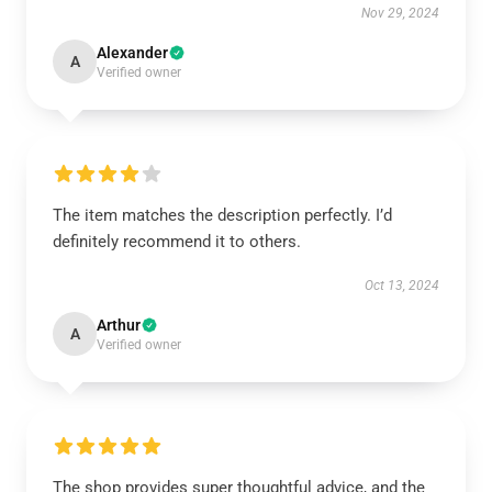
Nov 29, 2024
Alexander
A
Verified owner
The item matches the description perfectly. I’d
definitely recommend it to others.
Oct 13, 2024
Arthur
A
Verified owner
The shop provides super thoughtful advice, and the