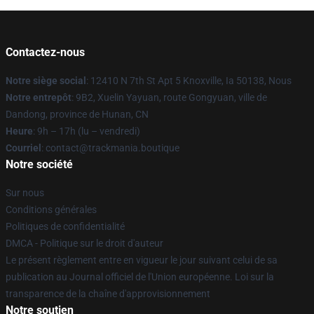
Contactez-nous
Notre siège social
: 12410 N 7th St Apt 5 Knoxville, Ia 50138, Nous
Notre entrepôt
: 9B2, Xuelin Yayuan, route Gongyuan, ville de
Dandong, province de Hunan, CN
Heure
: 9h – 17h (lu – vendredi)
Courriel
: contact@trackmania.boutique
Notre société
Sur nous
Conditions générales
Politiques de confidentialité
DMCA - Politique sur le droit d'auteur
Le présent règlement entre en vigueur le jour suivant celui de sa
publication au Journal officiel de l'Union européenne. Loi sur la
transparence de la chaîne d'approvisionnement
Notre soutien