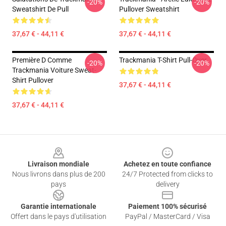
-20%
-20%
Sweatshirt De Pull
Pullover Sweatshirt
37,67 € - 44,11 €
37,67 € - 44,11 €
Première D Comme
Trackmania T-Shirt Pull-Over
-20%
-20%
Trackmania Voiture Sweat-
Shirt Pullover
37,67 € - 44,11 €
37,67 € - 44,11 €
Footer
Livraison mondiale
Achetez en toute confiance
Nous livrons dans plus de 200
24/7 Protected from clicks to
pays
delivery
Garantie internationale
Paiement 100% sécurisé
Offert dans le pays d'utilisation
PayPal / MasterCard / Visa