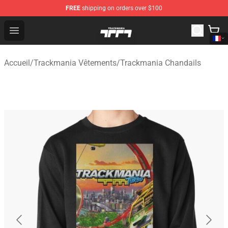
FREE
shipping on orders over $100
Trackmania Store - Official Trackmania Merchandise Sh
Open menu
Accueil
/
Trackmania Vêtements
/
Trackmania Chandails