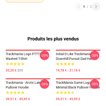
1
/
2
Produits les plus vendus
Trackmania Logo PTTT1505
Initial D Like Trackmania -
-20%
-20%
Washed T-Shirt
Downhill Pursuit Dad Hat
32,20 €
$35
19,78 € - 21,16 €
Trackmania - Arctic Lake Slide
TrackMania Game Logo
-20%
-20%
Pullover Hoodie
Minimal Black Pullover Hoodie
39,51 € - 45,95 €
39,51 € - 45,95 €