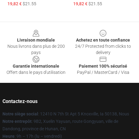
19,82 €
$21.55
19,82 €
$21.55
Footer
Livraison mondiale
Achetez en toute confiance
Nous livrons dans plus de 200
24/7 Protected from clicks to
pays
delivery
Garantie internationale
Paiement 100% sécurisé
Offert dans le pays d'utilisation
PayPal / MasterCard / Visa
Contactez-nous
Notre siège social
: 12410 N 7th St Apt 5 Knoxville, Ia 50138, Nous
Notre entrepôt
: 9B2, Xuelin Yayuan, route Gongyuan, ville de
Dandong, province de Hunan, CN
Heure
: 9h – 17h (lu – vendredi)