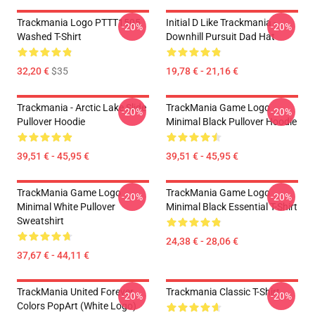
Trackmania Logo PTTT1505
Initial D Like Trackmania -
-20%
-20%
Washed T-Shirt
Downhill Pursuit Dad Hat
32,20 €
$35
19,78 € - 21,16 €
Trackmania - Arctic Lake Slide
TrackMania Game Logo
-20%
-20%
Pullover Hoodie
Minimal Black Pullover Hoodie
39,51 € - 45,95 €
39,51 € - 45,95 €
TrackMania Game Logo
TrackMania Game Logo
-20%
-20%
Minimal White Pullover
Minimal Black Essential T-Shirt
Sweatshirt
24,38 € - 28,06 €
37,67 € - 44,11 €
TrackMania United Forever
Trackmania Classic T-Shirt
-20%
-20%
Colors PopArt (White Logo)