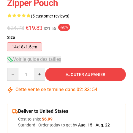
Zipper Pouch
(5 customer reviews)
€24.78
€19.83
-20%
$21.55
Size
14x18x1.5cm
Voir le guide des tailles
Quantity
AJOUTER AU PANIER
Cette vente se termine dans
02
:
33
:
54
Deliver to United States
Cost to ship:
$6.99
Standard - Order today to get by
Aug. 15 - Aug. 22