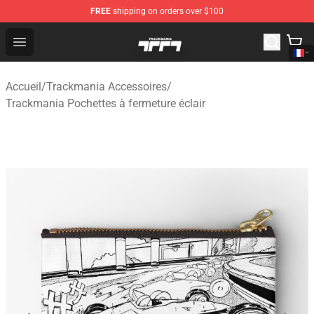
FREE
shipping on orders over $100
Trackmania Store - Official Trackmania Merchandise Sh
Open menu
Accueil
/
Trackmania Accessoires
/
Trackmania Pochettes à fermeture éclair