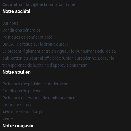
Courriel
: contact@trackmania.boutique
Notre société
Sur nous
Conditions générales
Politiques de confidentialité
DMCA - Politique sur le droit d'auteur
Le présent règlement entre en vigueur le jour suivant celui de sa
publication au Journal officiel de l'Union européenne. Loi sur la
transparence de la chaîne d'approvisionnement
Notre soutien
Politiques d'expédition et de livraison
Conditions de paiement
Politiques de retour et de remboursement
Contactez-nous
Aide aux clients (FAQ)
Vente
Notre magasin