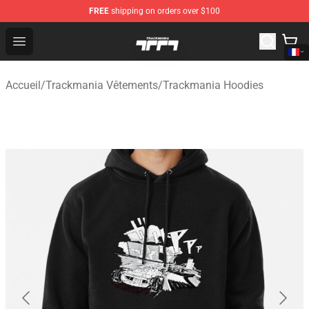
FREE
shipping on orders over $100
Trackmania Store - Official Trackmania Merchandise Sh
Open menu
Accueil
/
Trackmania Vêtements
/
Trackmania Hoodies