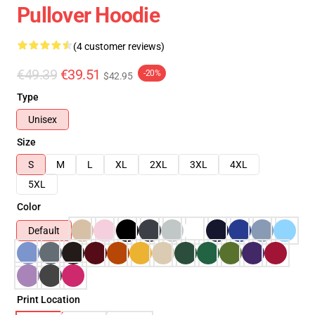
Pullover Hoodie
(4 customer reviews)
€49.39
€39.51
-20%
$42.95
Type
Unisex
Size
S
M
L
XL
2XL
3XL
4XL
5XL
Color
Default
Print Location