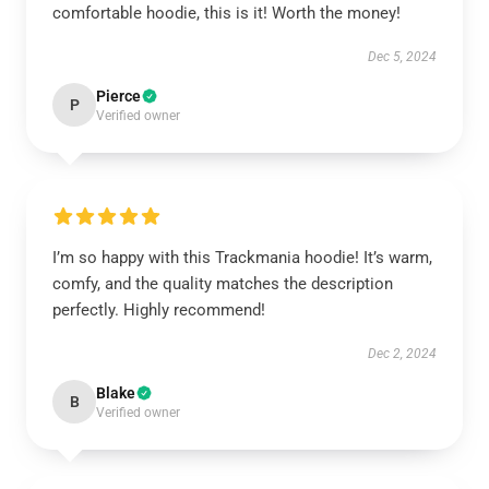
comfortable hoodie, this is it! Worth the money!
Dec 5, 2024
Pierce
P
Verified owner
I’m so happy with this Trackmania hoodie! It’s warm,
comfy, and the quality matches the description
perfectly. Highly recommend!
Dec 2, 2024
Blake
B
Verified owner