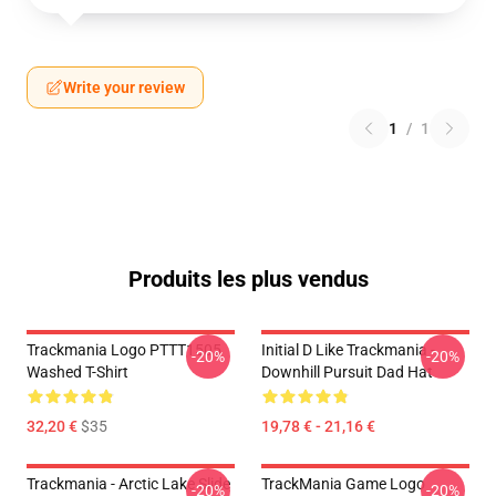
Write your review
1
/
1
Produits les plus vendus
Trackmania Logo PTTT1505
Initial D Like Trackmania -
-20%
-20%
Washed T-Shirt
Downhill Pursuit Dad Hat
32,20 €
$35
19,78 € - 21,16 €
Trackmania - Arctic Lake Slide
TrackMania Game Logo
-20%
-20%