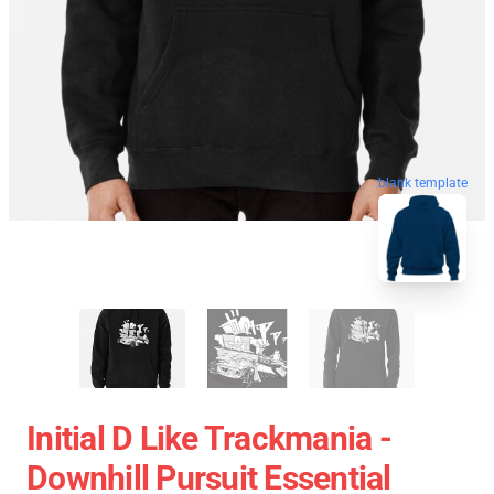
blank template
Initial D Like Trackmania -
Downhill Pursuit Essential