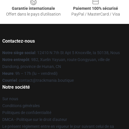
Garantie internationale
Paiement 100% sécurisé
Offert dans le pays d'utilisation
PayPal / MasterCard / Visa
Contactez-nous
Notre siège social
: 12410 N 7th St Apt 5 Knoxville, Ia 50138, Nous
Notre entrepôt
: 9B2, Xuelin Yayuan, route Gongyuan, ville de
Dandong, province de Hunan, CN
Heure
: 9h – 17h (lu – vendredi)
Courriel
: contact@trackmania.boutique
Notre société
Sur nous
Conditions générales
Politiques de confidentialité
DMCA - Politique sur le droit d'auteur
Le présent règlement entre en vigueur le jour suivant celui de sa