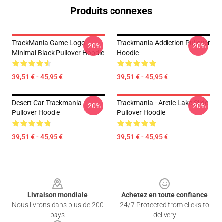
Produits connexes
TrackMania Game Logo
Trackmania Addiction Pullover
-20%
-20%
Minimal Black Pullover Hoodie
Hoodie
39,51 € - 45,95 €
39,51 € - 45,95 €
Desert Car Trackmania
Trackmania - Arctic Lake Slide
-20%
-20%
Pullover Hoodie
Pullover Hoodie
39,51 € - 45,95 €
39,51 € - 45,95 €
Footer
Livraison mondiale
Achetez en toute confiance
Nous livrons dans plus de 200
24/7 Protected from clicks to
pays
delivery