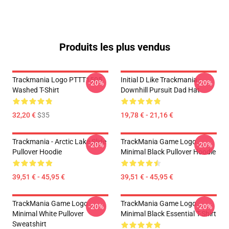
Produits les plus vendus
Trackmania Logo PTTT1505
Initial D Like Trackmania -
-20%
-20%
Washed T-Shirt
Downhill Pursuit Dad Hat
32,20 €
$35
19,78 € - 21,16 €
Trackmania - Arctic Lake Slide
TrackMania Game Logo
-20%
-20%
Pullover Hoodie
Minimal Black Pullover Hoodie
39,51 € - 45,95 €
39,51 € - 45,95 €
TrackMania Game Logo
TrackMania Game Logo
-20%
-20%
Minimal White Pullover
Minimal Black Essential T-Shirt
Sweatshirt