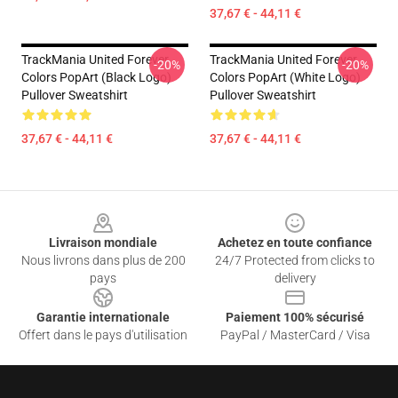
37,67 € - 44,11 €
TrackMania United Forever
TrackMania United Forever
-20%
-20%
Colors PopArt (Black Logo)
Colors PopArt (White Logo)
Pullover Sweatshirt
Pullover Sweatshirt
37,67 € - 44,11 €
37,67 € - 44,11 €
Footer
Livraison mondiale
Achetez en toute confiance
Nous livrons dans plus de 200
24/7 Protected from clicks to
pays
delivery
Garantie internationale
Paiement 100% sécurisé
Offert dans le pays d'utilisation
PayPal / MasterCard / Visa