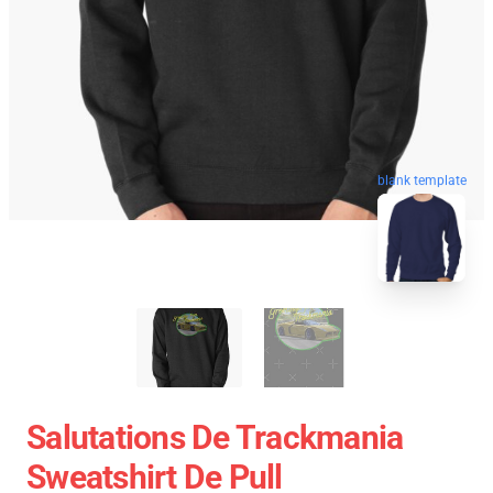
blank template
Salutations De Trackmania
Sweatshirt De Pull