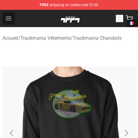
FREE
shipping on orders over $100
Trackmania Store - Official Trackmania Merchandise Sh
Open menu
Accueil
/
Trackmania Vêtements
/
Trackmania Chandails