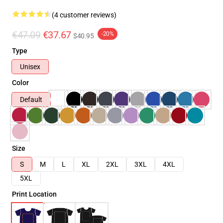
(4 customer reviews)
€47.09
€37.67
-20%
$40.95
Type
Unisex
Color
Default
Size
S
M
L
XL
2XL
3XL
4XL
5XL
Print Location