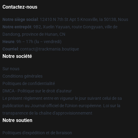
Contactez-nous
Notre siège social
: 12410 N 7th St Apt 5 Knoxville, Ia 50138, Nous
Notre entrepôt
: 9B2, Xuelin Yayuan, route Gongyuan, ville de
Dandong, province de Hunan, CN
Heure
: 9h – 17h (lu – vendredi)
Courriel
: contact@trackmania.boutique
Notre société
Sur nous
Conditions générales
Politiques de confidentialité
DMCA - Politique sur le droit d'auteur
Le présent règlement entre en vigueur le jour suivant celui de sa
publication au Journal officiel de l'Union européenne. Loi sur la
transparence de la chaîne d'approvisionnement
Notre soutien
Politiques d'expédition et de livraison