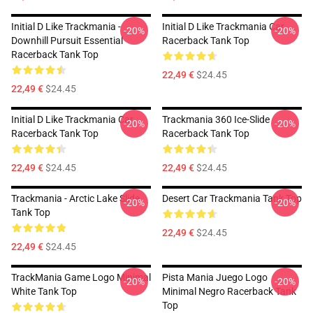
Initial D Like Trackmania -
Initial D Like Trackmania Car
-20%
-20%
Downhill Pursuit Essential
Racerback Tank Top
Racerback Tank Top
22,49 €
$24.45
22,49 €
$24.45
Initial D Like Trackmania Car
Trackmania 360 Ice-Slide
-20%
-20%
Racerback Tank Top
Racerback Tank Top
22,49 €
$24.45
22,49 €
$24.45
Trackmania - Arctic Lake Slide
Desert Car Trackmania Tank Top
-20%
-20%
Tank Top
22,49 €
$24.45
22,49 €
$24.45
TrackMania Game Logo Minimal
Pista Mania Juego Logo
-20%
-20%
White Tank Top
Minimal Negro Racerback Tank
Top