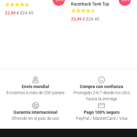
Racerback Tank Top
22,49 €
$24.45
22,49 €
$24.45
Footer
Envío mundial
Compra con confianza
Enviamos a más de 200 países
Protegido 24/7 desde los clics
hasta la entrega
Garantía internacional
Pago 100% seguro
Ofrecido en el país de uso
PayPal / MasterCard / Visa