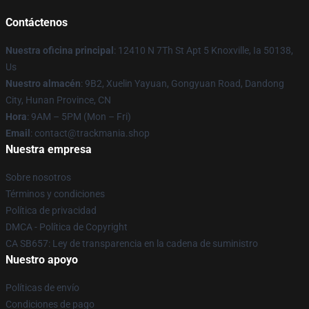
Contáctenos
Nuestra oficina principal
: 12410 N 7Th St Apt 5 Knoxville, Ia 50138,
Us
Nuestro almacén
: 9B2, Xuelin Yayuan, Gongyuan Road, Dandong
City, Hunan Province, CN
Hora
: 9AM – 5PM (Mon – Fri)
Email
: contact@trackmania.shop
Nuestra empresa
Sobre nosotros
Términos y condiciones
Política de privacidad
DMCA - Política de Copyright
CA SB657: Ley de transparencia en la cadena de suministro
Nuestro apoyo
Políticas de envío
Condiciones de pago