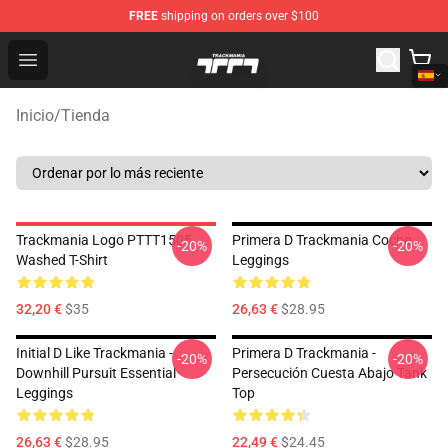
FREE
shipping on orders over $100
Trackmania Store - Official Trackmania Merchandise Sh
Open menu
Inicio
/
Tienda
Trackmania Logo PTTT1505
Primera D Trackmania Coche
-20%
-20%
Washed T-Shirt
Leggings
32,20 €
$35
26,63 €
$28.95
Initial D Like Trackmania -
Primera D Trackmania -
-20%
-20%
Downhill Pursuit Essential
Persecución Cuesta Abajo Tank
Leggings
Top
26,63 €
$28.95
22,49 €
$24.45