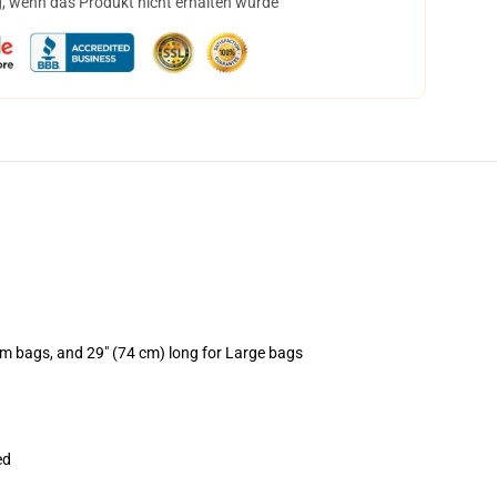
, wenn das Produkt nicht erhalten wurde
um bags, and 29" (74 cm) long for Large bags
ed