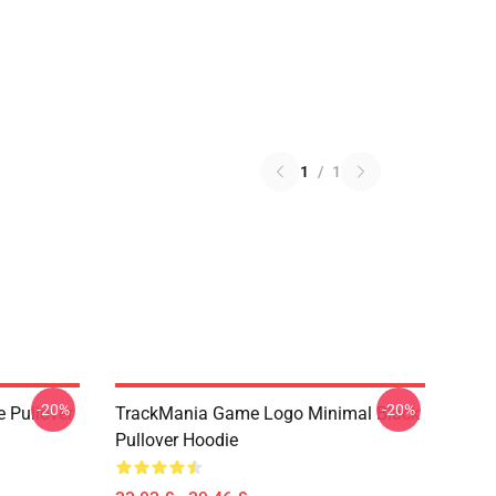
1
/
1
-20%
-20%
e Pullover
TrackMania Game Logo Minimal Black
Pullover Hoodie