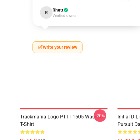
Rhett
R
Verified owner
Write your review
-20%
Trackmania Logo PTTT1505 Washed
Initial D 
T-Shirt
Pursuit D