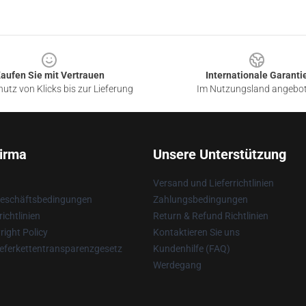
aufen Sie mit Vertrauen
Internationale Garanti
utz von Klicks bis zur Lieferung
Im Nutzungsland angebo
irma
Unsere Unterstützung
Versand und Lieferrichtlinien
Geschäftsbedingungen
Zahlungsbedingungen
ichtlinien
Return & Refund Richtlinien
ight Policy
Kontaktieren Sie uns
eferkettentransparenzgesetz
Kundenhilfe (FAQ)
Werdegang