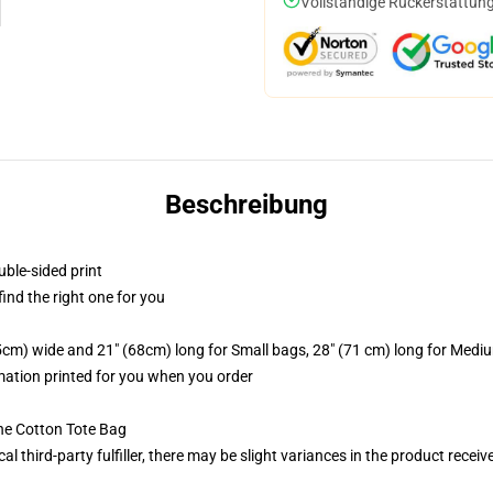
Vollständige Rückerstattung
Beschreibung
uble-sided print
 find the right one for you
.5cm) wide and 21" (68cm) long for Small bags, 28" (71 cm) long for Medi
imation printed for you when you order
he Cotton Tote Bag
al third-party fulfiller, there may be slight variances in the product receiv