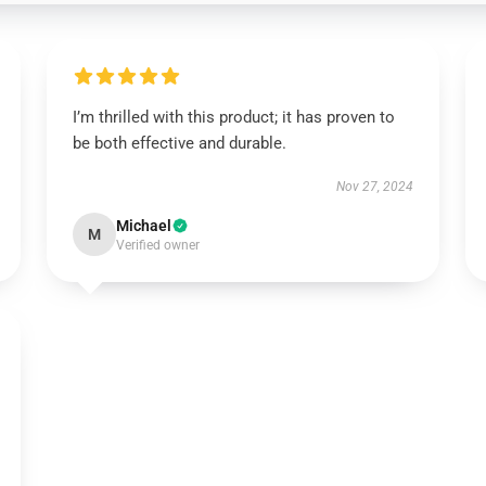
I’m thrilled with this product; it has proven to
be both effective and durable.
Nov 27, 2024
Michael
M
Verified owner