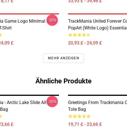
18,17 £
33,93 £ - 39,46 £
-20%
ia Game Logo Minimal Black
TrackMania United Forever C
T-Shirt
PopArt (White Logo) Essential
24,09 £
20,93 £ - 24,09 £
MEHR ANZEIGEN
Ähnliche Produkte
-20%
 - Arctic Lake Slide All Over
Greetings From Trackmania 
 Bag
Tote Bag
23,66 £
19,71 £ - 23,66 £