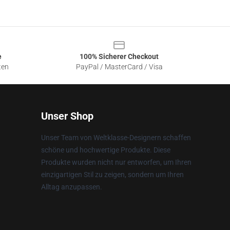
e
100% Sicherer Checkout
ten
PayPal / MasterCard / Visa
Unser Shop
Unser Team von Weltklasse-Designern schaffen
schöne und hochwertige Produkte. Diese
Produkte wurden nicht nur entworfen, um Ihren
einzigartigen Stil zu zeigen, sondern um Ihren
Alltag anzupassen.