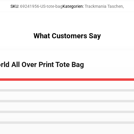
SKU
:
69241956-US-tote-bag
Kategorien
:
Trackmania Taschen
,
What Customers Say
ld All Over Print Tote Bag