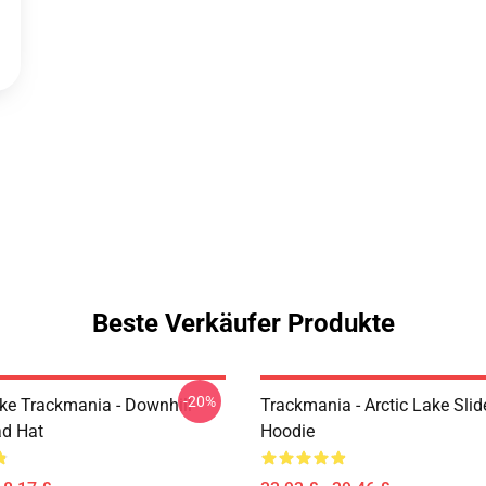
Beste Verkäufer Produkte
-20%
Like Trackmania - Downhill
Trackmania - Arctic Lake Slid
ad Hat
Hoodie