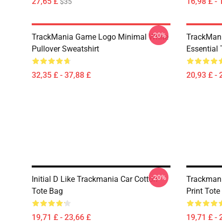
27,65 £
16,98 £ - 
$35
-20%
TrackMania Game Logo Minimal White
TrackMan
Pullover Sweatshirt
Essential 
32,35 £ - 37,88 £
20,93 £ - 
-20%
Initial D Like Trackmania Car Cotton
Trackmania
Tote Bag
Print Tote
19,71 £ - 23,66 £
19,71 £ - 