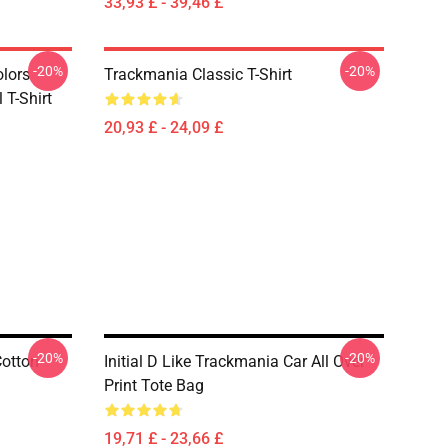
33,93 £ - 39,46 £
-20%
-20%
olors
Trackmania Classic T-Shirt
 T-Shirt
20,93 £ - 24,09 £
-20%
-20%
Cotton
Initial D Like Trackmania Car All Over
Print Tote Bag
19,71 £ - 23,66 £