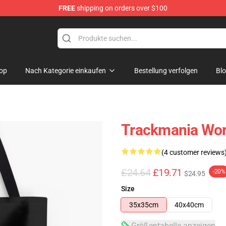
FREE
shipping on orders over $100
Shop
op
Nach Kategorie einkaufen
Bestellung verfolgen
Bl
Trackmania Worl
(4 customer reviews
£24.64
£19.71
-20%
$24.95
Size
35x35cm
40x40cm
Größentabelle anzeigen