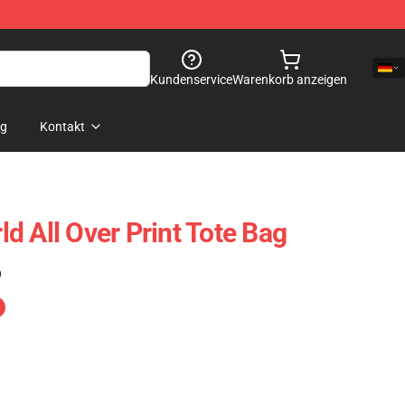
Kundenservice
Warenkorb anzeigen
og
Kontakt
d All Over Print Tote Bag
)