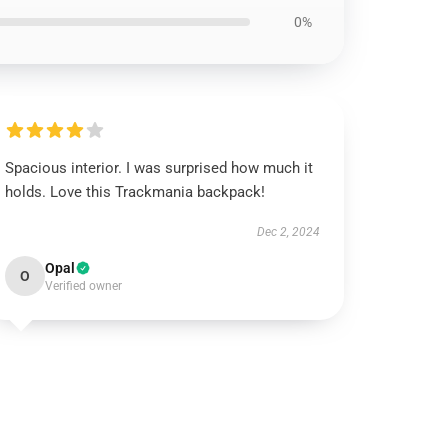
0%
Spacious interior. I was surprised how much it
holds. Love this Trackmania backpack!
Dec 2, 2024
Opal
O
Verified owner