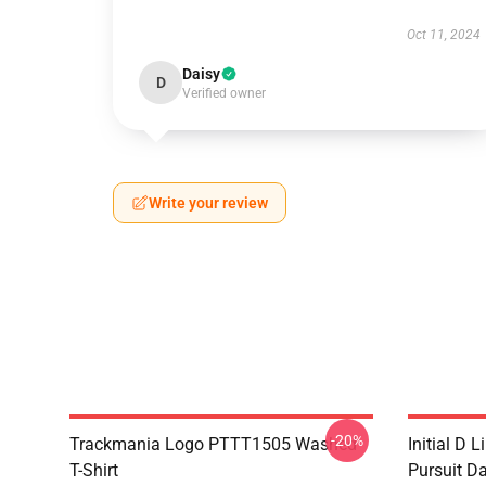
Oct 11, 2024
Daisy
D
Verified owner
Write your review
-20%
Trackmania Logo PTTT1505 Washed
Initial D 
T-Shirt
Pursuit D