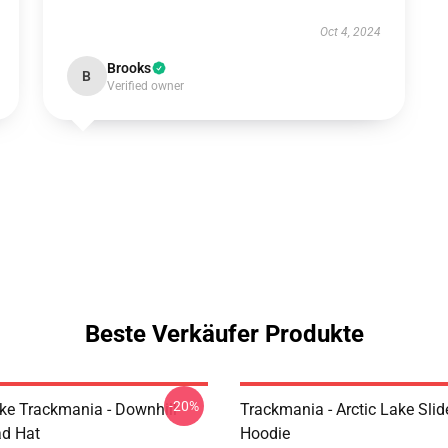
Oct 4, 2024
Brooks
B
Verified owner
Beste Verkäufer Produkte
-20%
Like Trackmania - Downhill
Trackmania - Arctic Lake Slid
ad Hat
Hoodie