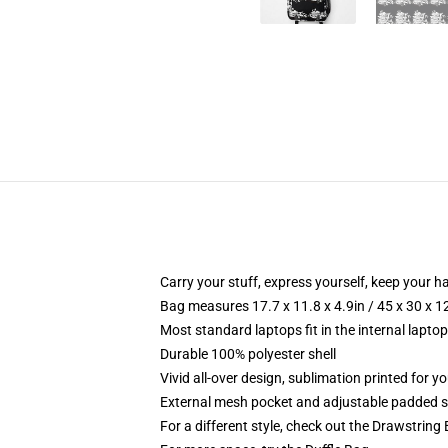
Carry your stuff, express yourself, keep your ha
Bag measures 17.7 x 11.8 x 4.9in / 45 x 30 x 1
Most standard laptops fit in the internal lapto
Durable 100% polyester shell
Vivid all-over design, sublimation printed for 
External mesh pocket and adjustable padded 
For a different style, check out the Drawstring