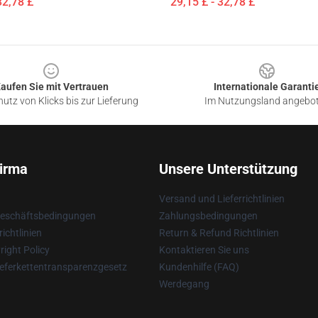
32,78 £
29,15 £ - 32,78 £
aufen Sie mit Vertrauen
Internationale Garanti
utz von Klicks bis zur Lieferung
Im Nutzungsland angebo
irma
Unsere Unterstützung
Versand und Lieferrichtlinien
Geschäftsbedingungen
Zahlungsbedingungen
ichtlinien
Return & Refund Richtlinien
ight Policy
Kontaktieren Sie uns
eferkettentransparenzgesetz
Kundenhilfe (FAQ)
Werdegang