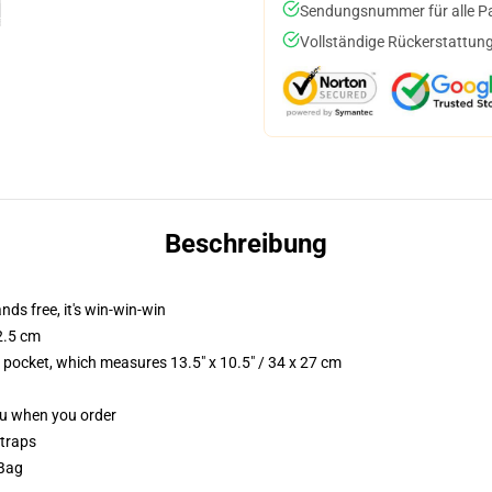
Sendungsnummer für alle Pak
Vollständige Rückerstattung
Beschreibung
nds free, it's win-win-win
2.5 cm
p pocket, which measures 13.5" x 10.5" / 34 x 27 cm
you when you order
straps
 Bag