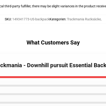
al third-party fulfiller, there may be slight variances in the product receiv
SKU
:
149341773-US-backpack
Kategorien
:
Trackmania Rucksäcke
,
What Customers Say
Trackmania - Downhill pursuit Essential Ba