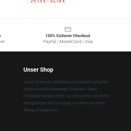
29,15 £ - 32,78 £
e
100% Sicherer Checkout
ten
PayPal / MasterCard / Visa
Unser Shop
Unser Team von Weltklasse-Designern schaffen
schöne und hochwertige Produkte. Diese
Produkte wurden nicht nur entworfen, um Ihren
einzigartigen Stil zu zeigen, sondern um Ihren
Alltag anzupassen.