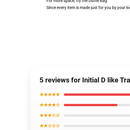
For more space, try the Duffle Bag
Since every item is made just for you by your loc
5 reviews for Initial D like 
★★★★★
★★★★☆
★★★☆☆
★★☆☆☆