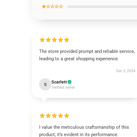
★☆☆☆☆
The store provided prompt and reliable service,
leading to a great shopping experience.
Dec 5, 2024
Scarlett
S
Verified owner
I value the meticulous craftsmanship of this
product; it’s evident in its performance.