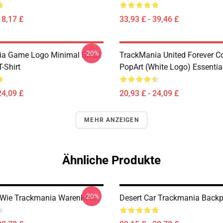
18,17 £
33,93 £ - 39,46 £
-20%
ia Game Logo Minimal Black
TrackMania United Forever C
T-Shirt
PopArt (White Logo) Essential
24,09 £
20,93 £ - 24,09 £
MEHR ANZEIGEN
Ähnliche Produkte
-20%
 Wie Trackmania Warenkorb
Desert Car Trackmania Back