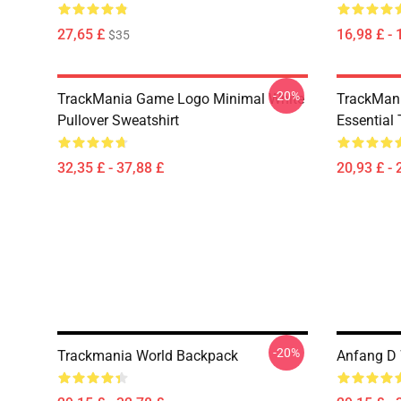
27,65 £
16,98 £ - 
$35
-20%
TrackMania Game Logo Minimal White
TrackMan
Pullover Sweatshirt
Essential 
32,35 £ - 37,88 £
20,93 £ - 
-20%
Trackmania World Backpack
Anfang D