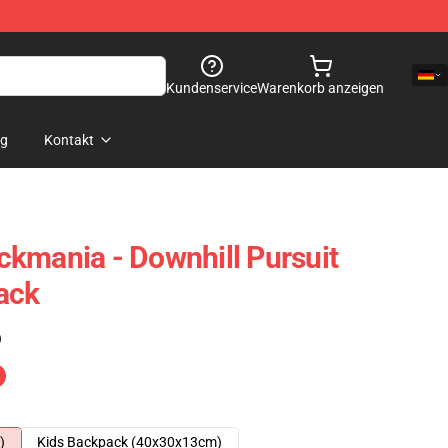
Kundenservice
Warenkorb anzeigen
og
Kontakt
rackmania - Downhill Pursuit
ack
)
)
Kids Backpack (40x30x13cm)