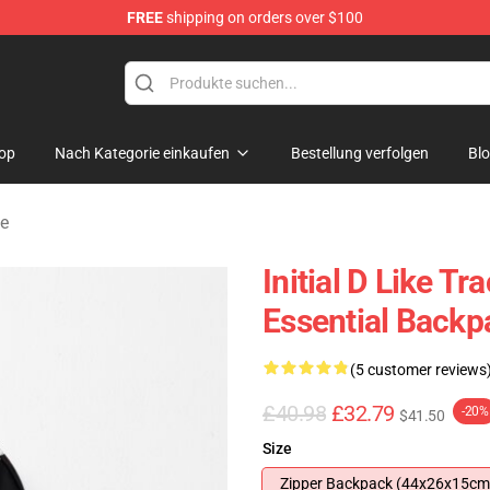
FREE
shipping on orders over $100
Shop
op
Nach Kategorie einkaufen
Bestellung verfolgen
Bl
e
Initial D Like T
Essential Backp
(5 customer reviews
£40.98
£32.79
-20%
$41.50
Size
Zipper Backpack (44x26x15cm