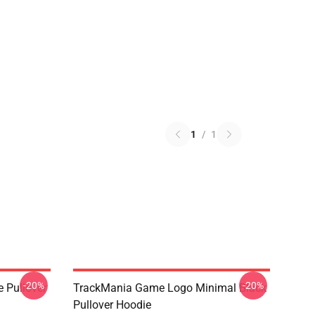
1
/
1
-20%
-20%
e Pullover
TrackMania Game Logo Minimal Black
Pullover Hoodie