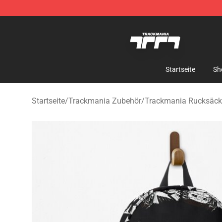
Trackmania Store - Official Trackmania Merchandise 
Startseite
Sh
Startseite
/
Trackmania Zubehör
/
Trackmania Rucksäck